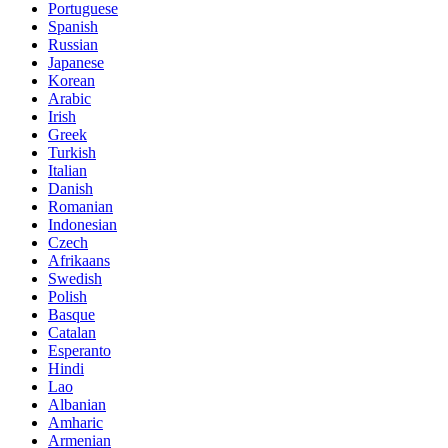
Portuguese
Spanish
Russian
Japanese
Korean
Arabic
Irish
Greek
Turkish
Italian
Danish
Romanian
Indonesian
Czech
Afrikaans
Swedish
Polish
Basque
Catalan
Esperanto
Hindi
Lao
Albanian
Amharic
Armenian