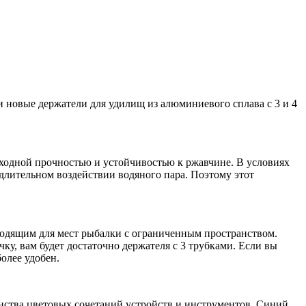
 новые держатели для удилищ из алюминиевого сплава с 3 и 4
сходной прочностью и устойчивостью к ржавчине. В условиях
длительном воздействии водяного пара. Поэтому этот
дходящим для мест рыбалки с ограниченным пространством.
у, вам будет достаточно держателя с 3 трубками. Если вы
олее удобен.
инства цветовых сочетаний устройств и инструментов. Синий