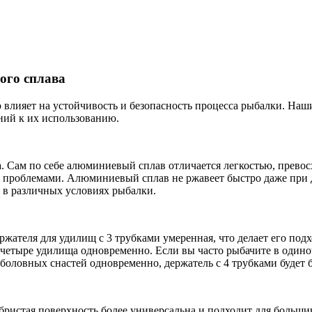
ого сплава
лияет на устойчивость и безопасность процесса рыбалки. Наши
ний к их использованию.
а. Сам по себе алюминиевый сплав отличается легкостью, прево
и проблемами. Алюминиевый сплав не ржавеет быстро даже при 
я в различных условиях рыбалки.
ержателя для удилищ с 3 трубками умеренная, что делает его по
четыре удилища одновременно. Если вы часто рыбачите в одиночк
боловных снастей одновременно, держатель с 4 трубками будет б
ебристая поверхность более универсальна и подходит для больш