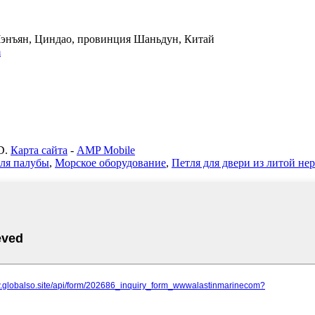
 Чэнъян, Циндао, провинция Шаньдун, Китай
m
D.
Карта сайта
-
AMP Mobile
ля палубы
,
Морское оборудование
,
Петля для двери из литой н